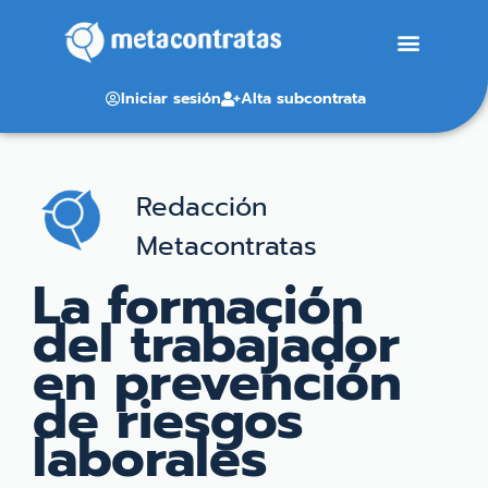
Iniciar sesión
Alta subcontrata
Redacción
Metacontratas
La formación
del trabajador
en prevención
de riesgos
laborales