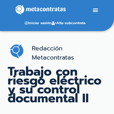
Iniciar sesión
Alta subcontrata
Redacción
Metacontratas
Trabajo con
riesgo eléctrico
y su control
documental II